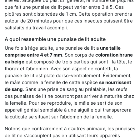
elle est attaquée ou pas. En général, le nombre de piqûres
que fait une punaise de lit peut varier entre 3 à 5. Ces
piqûres sont distancées de 1 cm. Cette opération prendra
autour de 20 minutes pour que ces insectes puissent être
satisfaits du travail accompli.
A quoi ressemble une punaise de lit adulte
Une fois à l’âge adulte, une punaise de lit a
une taille
comprise entre 4 et 7 mm
. Son corps de
coloration brune
ou beige
est composé de trois parties qui sont : la tête, le
thorax et l’abdomen. Avec son aspect de confetti, la
punaise de lit est plate dorso-ventralement. Évidemment,
le mâle comme la femelle de cette espèce
se nourrissent
de sang
. Sans une prise de sang au préalable, les œufs
des punaises de lit ne pourront pas arriver à maturité chez
la femelle. Pour se reproduire, le mâle se sert de son
appareil génital semblable à une aiguille qui transpercera
la cuticule se situant sur l’abdomen de la femelle.
Notons que contrairement à d’autres animaux, les punaises
de lit ne s’accouplent pas en utilisant leurs appareils