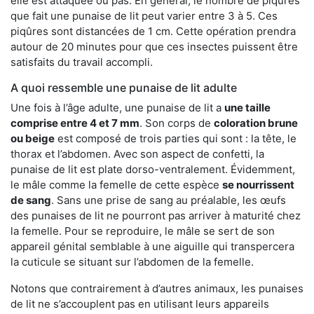
elle est attaquée ou pas. En général, le nombre de piqûres
que fait une punaise de lit peut varier entre 3 à 5. Ces
piqûres sont distancées de 1 cm. Cette opération prendra
autour de 20 minutes pour que ces insectes puissent être
satisfaits du travail accompli.
A quoi ressemble une punaise de lit adulte
Une fois à l’âge adulte, une punaise de lit a
une taille
comprise entre 4 et 7 mm
. Son corps de
coloration brune
ou beige
est composé de trois parties qui sont : la tête, le
thorax et l’abdomen. Avec son aspect de confetti, la
punaise de lit est plate dorso-ventralement. Évidemment,
le mâle comme la femelle de cette espèce
se nourrissent
de sang
. Sans une prise de sang au préalable, les œufs
des punaises de lit ne pourront pas arriver à maturité chez
la femelle. Pour se reproduire, le mâle se sert de son
appareil génital semblable à une aiguille qui transpercera
la cuticule se situant sur l’abdomen de la femelle.
Notons que contrairement à d’autres animaux, les punaises
de lit ne s’accouplent pas en utilisant leurs appareils