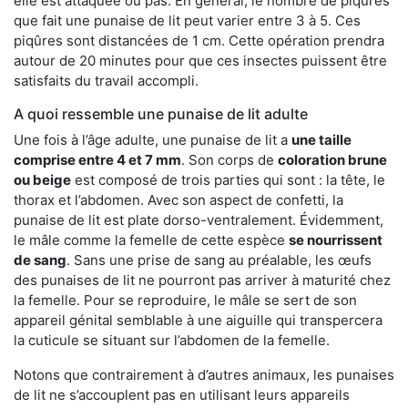
elle est attaquée ou pas. En général, le nombre de piqûres
que fait une punaise de lit peut varier entre 3 à 5. Ces
piqûres sont distancées de 1 cm. Cette opération prendra
autour de 20 minutes pour que ces insectes puissent être
satisfaits du travail accompli.
A quoi ressemble une punaise de lit adulte
Une fois à l’âge adulte, une punaise de lit a
une taille
comprise entre 4 et 7 mm
. Son corps de
coloration brune
ou beige
est composé de trois parties qui sont : la tête, le
thorax et l’abdomen. Avec son aspect de confetti, la
punaise de lit est plate dorso-ventralement. Évidemment,
le mâle comme la femelle de cette espèce
se nourrissent
de sang
. Sans une prise de sang au préalable, les œufs
des punaises de lit ne pourront pas arriver à maturité chez
la femelle. Pour se reproduire, le mâle se sert de son
appareil génital semblable à une aiguille qui transpercera
la cuticule se situant sur l’abdomen de la femelle.
Notons que contrairement à d’autres animaux, les punaises
de lit ne s’accouplent pas en utilisant leurs appareils