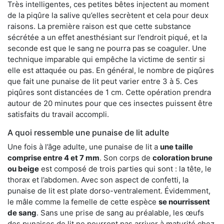
Très intelligentes, ces petites bêtes injectent au moment
de la piqûre la salive qu’elles secrètent et cela pour deux
raisons. La première raison est que cette substance
sécrétée a un effet anesthésiant sur l’endroit piqué, et la
seconde est que le sang ne pourra pas se coaguler. Une
technique imparable qui empêche la victime de sentir si
elle est attaquée ou pas. En général, le nombre de piqûres
que fait une punaise de lit peut varier entre 3 à 5. Ces
piqûres sont distancées de 1 cm. Cette opération prendra
autour de 20 minutes pour que ces insectes puissent être
satisfaits du travail accompli.
A quoi ressemble une punaise de lit adulte
Une fois à l’âge adulte, une punaise de lit a
une taille
comprise entre 4 et 7 mm
. Son corps de
coloration brune
ou beige
est composé de trois parties qui sont : la tête, le
thorax et l’abdomen. Avec son aspect de confetti, la
punaise de lit est plate dorso-ventralement. Évidemment,
le mâle comme la femelle de cette espèce
se nourrissent
de sang
. Sans une prise de sang au préalable, les œufs
des punaises de lit ne pourront pas arriver à maturité chez