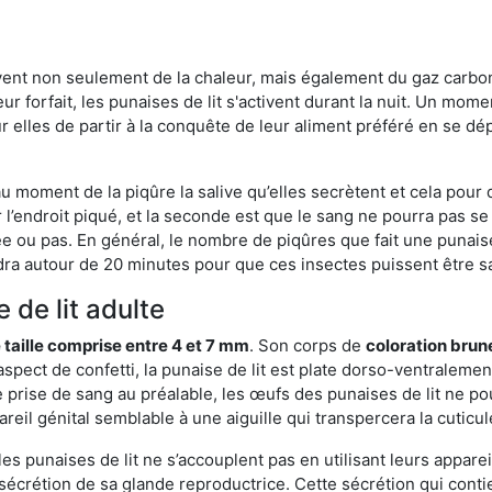
rvent non seulement de la chaleur, mais également du gaz carb
r forfait, les punaises de lit s'activent durant la nuit. Un mome
r elles de partir à la conquête de leur aliment préféré en se dé
 au moment de la piqûre la salive qu’elles secrètent et cela pour
 l’endroit piqué, et la seconde est que le sang ne pourra pas s
ée ou pas. En général, le nombre de piqûres que fait une punaise
ra autour de 20 minutes pour que ces insectes puissent être sati
 de lit adulte
 taille comprise entre 4 et 7 mm
. Son corps de
coloration brun
n aspect de confetti, la punaise de lit est plate dorso-ventrale
 prise de sang au préalable, les œufs des punaises de lit ne pou
reil génital semblable à une aiguille qui transpercera la cuticul
s punaises de lit ne s’accouplent pas en utilisant leurs apparei
a sécrétion de sa glande reproductrice. Cette sécrétion qui cont