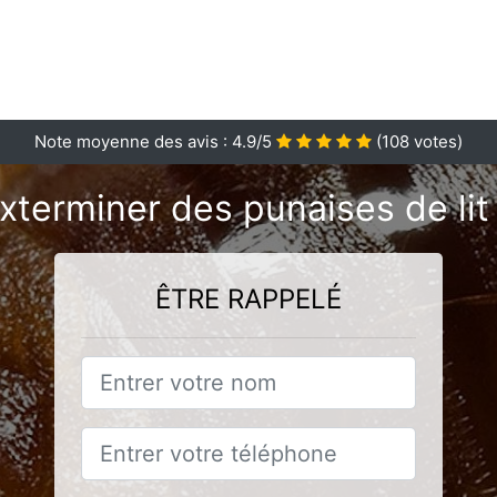
Note moyenne des avis :
4.9
/5
(
108
votes)
xterminer des punaises de lit
ÊTRE RAPPELÉ