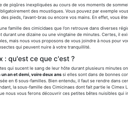
ime de piqûres inexpliquées au cours de vos moments de sommeil
obligatoirement des moustiques. Vous pouvez par exemple vous 
es pieds, l’avant-bras ou encore vos mains. En effet, vous ête
, une famille des cimicidaes que l’on retrouve dans diverses ré
durant une dizaine ou une vingtaine de minutes. Certes, il ex
ibles, mais nous vous proposons de vous joindre à nous pour v
sectes qui peuvent nuire à votre tranquillité.
x : qu'est ce que c'est ?
es qui sucent le sang de leur hôte durant plusieurs minutes on
 un an et demi, voire deux ans
si elles sont dans de bonnes con
isée en 6 sous-familles. Bien entendu, il faut se rendre dans 
ant, la sous-famille des Cimicinaes dont fait partie le Cimex L
ue nous vous ferons découvrir ces petites bêtes nuisibles qui in