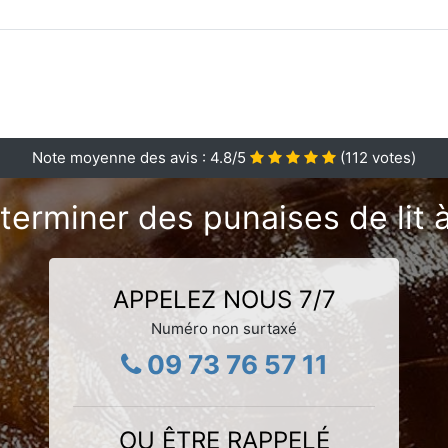
Note moyenne des avis :
4.8
/5
(
112
votes)
terminer des punaises de lit à
APPELEZ NOUS 7/7
Numéro non surtaxé
09 73 76 57 11
OU ÊTRE RAPPELÉ