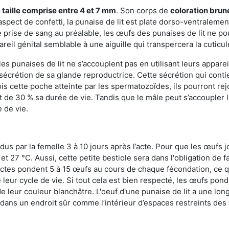
 taille comprise entre 4 et 7 mm
. Son corps de
coloration brun
n aspect de confetti, la punaise de lit est plate dorso-ventrale
 prise de sang au préalable, les œufs des punaises de lit ne pou
reil génital semblable à une aiguille qui transpercera la cuticul
s punaises de lit ne s’accouplent pas en utilisant leurs apparei
a sécrétion de sa glande reproductrice. Cette sécrétion qui cont
s cette poche atteinte par les spermatozoïdes, ils pourront rej
de 30 % sa durée de vie. Tandis que le mâle peut s’accoupler le
e de vie.
dus par la femelle 3 à 10 jours après l’acte. Pour que les œufs j
 27 °C. Aussi, cette petite bestiole sera dans l'obligation de f
sectes pondent 5 à 15 œufs au cours de chaque fécondation, ce q
leur cycle de vie. Si tout cela est bien respecté, les œufs pon
e leur couleur blanchâtre. L'oeuf d'une punaise de lit a une long
e dans un endroit sûr comme l’intérieur d’espaces restreints de