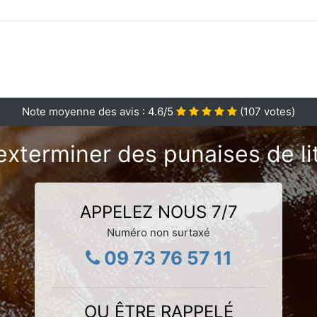
Note moyenne des avis :
4.6
/5
(
107
votes)
exterminer des punaises de lit
APPELEZ NOUS 7/7
Numéro non surtaxé
09 73 76 57 11
OU ÊTRE RAPPELÉ