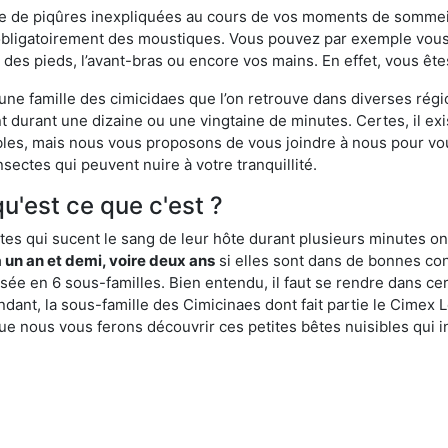
ime de piqûres inexpliquées au cours de vos moments de sommeil
obligatoirement des moustiques. Vous pouvez par exemple vous 
es pieds, l’avant-bras ou encore vos mains. En effet, vous ête
, une famille des cimicidaes que l’on retrouve dans diverses ré
durant une dizaine ou une vingtaine de minutes. Certes, il ex
ibles, mais nous vous proposons de vous joindre à nous pour v
sectes qui peuvent nuire à votre tranquillité.
qu'est ce que c'est ?
es qui sucent le sang de leur hôte durant plusieurs minutes on
 un an et demi, voire deux ans
si elles sont dans de bonnes con
isée en 6 sous-familles. Bien entendu, il faut se rendre dans 
ant, la sous-famille des Cimicinaes dont fait partie le Cimex L
ue nous vous ferons découvrir ces petites bêtes nuisibles qui in