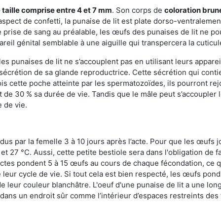
 taille comprise entre 4 et 7 mm
. Son corps de
coloration brun
n aspect de confetti, la punaise de lit est plate dorso-ventrale
 prise de sang au préalable, les œufs des punaises de lit ne pou
reil génital semblable à une aiguille qui transpercera la cuticul
s punaises de lit ne s’accouplent pas en utilisant leurs apparei
a sécrétion de sa glande reproductrice. Cette sécrétion qui cont
s cette poche atteinte par les spermatozoïdes, ils pourront rej
de 30 % sa durée de vie. Tandis que le mâle peut s’accoupler le
e de vie.
dus par la femelle 3 à 10 jours après l’acte. Pour que les œufs j
 27 °C. Aussi, cette petite bestiole sera dans l'obligation de f
sectes pondent 5 à 15 œufs au cours de chaque fécondation, ce q
leur cycle de vie. Si tout cela est bien respecté, les œufs pon
e leur couleur blanchâtre. L'oeuf d'une punaise de lit a une long
e dans un endroit sûr comme l’intérieur d’espaces restreints de