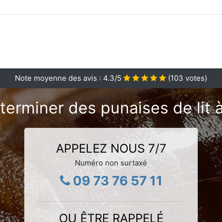
Note moyenne des avis :
4.3
/5
(
103
votes)
terminer des punaises de lit 
APPELEZ NOUS 7/7
Numéro non surtaxé
09 73 76 57 11
OU ÊTRE RAPPELÉ