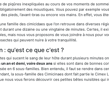
ime de piqûres inexpliquées au cours de vos moments de sommeil
obligatoirement des moustiques. Vous pouvez par exemple vous 
es pieds, l’avant-bras ou encore vos mains. En effet, vous ête
, une famille des cimicidaes que l’on retrouve dans diverses ré
durant une dizaine ou une vingtaine de minutes. Certes, il ex
ibles, mais nous vous proposons de vous joindre à nous pour v
sectes qui peuvent nuire à votre tranquillité.
 : qu'est ce que c'est ?
es qui sucent le sang de leur hôte durant plusieurs minutes on
 un an et demi, voire deux ans
si elles sont dans de bonnes con
isée en 6 sous-familles. Bien entendu, il faut se rendre dans 
ant, la sous-famille des Cimicinaes dont fait partie le Cimex L
ue nous vous ferons découvrir ces petites bêtes nuisibles qui in