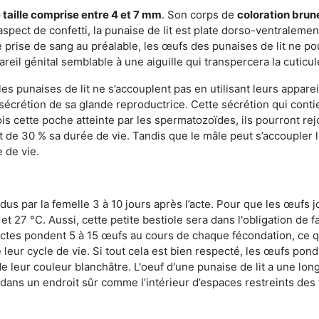
 taille comprise entre 4 et 7 mm
. Son corps de
coloration brun
n aspect de confetti, la punaise de lit est plate dorso-ventrale
 prise de sang au préalable, les œufs des punaises de lit ne pou
reil génital semblable à une aiguille qui transpercera la cuticul
s punaises de lit ne s’accouplent pas en utilisant leurs apparei
a sécrétion de sa glande reproductrice. Cette sécrétion qui cont
s cette poche atteinte par les spermatozoïdes, ils pourront rej
de 30 % sa durée de vie. Tandis que le mâle peut s’accoupler le
e de vie.
dus par la femelle 3 à 10 jours après l’acte. Pour que les œufs j
 27 °C. Aussi, cette petite bestiole sera dans l'obligation de f
sectes pondent 5 à 15 œufs au cours de chaque fécondation, ce q
leur cycle de vie. Si tout cela est bien respecté, les œufs pon
e leur couleur blanchâtre. L'oeuf d'une punaise de lit a une long
e dans un endroit sûr comme l’intérieur d’espaces restreints de