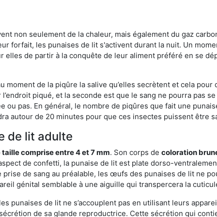
rvent non seulement de la chaleur, mais également du gaz carb
r forfait, les punaises de lit s'activent durant la nuit. Un mome
r elles de partir à la conquête de leur aliment préféré en se dé
 au moment de la piqûre la salive qu’elles secrètent et cela pour
 l’endroit piqué, et la seconde est que le sang ne pourra pas s
ée ou pas. En général, le nombre de piqûres que fait une punaise
ra autour de 20 minutes pour que ces insectes puissent être sati
 de lit adulte
 taille comprise entre 4 et 7 mm
. Son corps de
coloration brun
n aspect de confetti, la punaise de lit est plate dorso-ventrale
 prise de sang au préalable, les œufs des punaises de lit ne pou
reil génital semblable à une aiguille qui transpercera la cuticul
s punaises de lit ne s’accouplent pas en utilisant leurs apparei
a sécrétion de sa glande reproductrice. Cette sécrétion qui cont