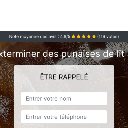
Note moyenne des avis :
4.8
/5
(
119
votes)
xterminer des punaises de lit 
ÊTRE RAPPELÉ