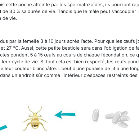
s cette poche atteinte par les spermatozoïdes, ils pourront rej
de 30 % sa durée de vie. Tandis que le mâle peut s’accoupler le
e de vie.
dus par la femelle 3 à 10 jours après l’acte. Pour que les œufs j
 27 °C. Aussi, cette petite bestiole sera dans l'obligation de f
sectes pondent 5 à 15 œufs au cours de chaque fécondation, ce q
leur cycle de vie. Si tout cela est bien respecté, les œufs pon
e leur couleur blanchâtre. L'oeuf d'une punaise de lit a une long
e dans un endroit sûr comme l’intérieur d’espaces restreints de