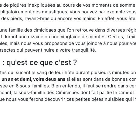
ime de piqûres inexpliquées au cours de vos moments de sommeil
obligatoirement des moustiques. Vous pouvez par exemple vous 
es pieds, l’avant-bras ou encore vos mains. En effet, vous ête
, une famille des cimicidaes que l’on retrouve dans diverses ré
durant une dizaine ou une vingtaine de minutes. Certes, il ex
ibles, mais nous vous proposons de vous joindre à nous pour v
sectes qui peuvent nuire à votre tranquillité.
 : qu'est ce que c'est ?
es qui sucent le sang de leur hôte durant plusieurs minutes on
 un an et demi, voire deux ans
si elles sont dans de bonnes con
isée en 6 sous-familles. Bien entendu, il faut se rendre dans 
ant, la sous-famille des Cimicinaes dont fait partie le Cimex L
ue nous vous ferons découvrir ces petites bêtes nuisibles qui in