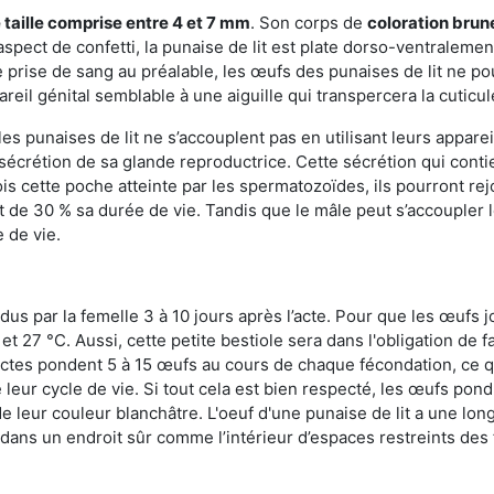
 taille comprise entre 4 et 7 mm
. Son corps de
coloration brun
n aspect de confetti, la punaise de lit est plate dorso-ventrale
 prise de sang au préalable, les œufs des punaises de lit ne pou
reil génital semblable à une aiguille qui transpercera la cuticul
s punaises de lit ne s’accouplent pas en utilisant leurs apparei
a sécrétion de sa glande reproductrice. Cette sécrétion qui cont
s cette poche atteinte par les spermatozoïdes, ils pourront rej
de 30 % sa durée de vie. Tandis que le mâle peut s’accoupler le
e de vie.
dus par la femelle 3 à 10 jours après l’acte. Pour que les œufs j
 27 °C. Aussi, cette petite bestiole sera dans l'obligation de f
sectes pondent 5 à 15 œufs au cours de chaque fécondation, ce q
leur cycle de vie. Si tout cela est bien respecté, les œufs pon
e leur couleur blanchâtre. L'oeuf d'une punaise de lit a une long
e dans un endroit sûr comme l’intérieur d’espaces restreints de