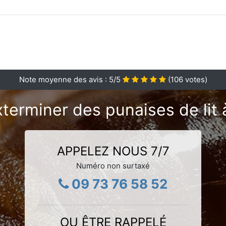
Note moyenne des avis :
5
/5
(
106
votes)
xterminer des punaises de lit 
APPELEZ NOUS 7/7
Numéro non surtaxé
09 73 76 58 52
OU ÊTRE RAPPELÉ