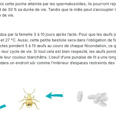
s cette poche atteinte par les spermatozoïdes, ils pourront rej
de 30 % sa durée de vie. Tandis que le mâle peut s’accoupler le
e de vie.
dus par la femelle 3 à 10 jours après l’acte. Pour que les œufs j
 27 °C. Aussi, cette petite bestiole sera dans l'obligation de f
sectes pondent 5 à 15 œufs au cours de chaque fécondation, ce q
leur cycle de vie. Si tout cela est bien respecté, les œufs pon
e leur couleur blanchâtre. L'oeuf d'une punaise de lit a une long
e dans un endroit sûr comme l’intérieur d’espaces restreints de