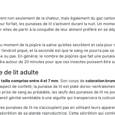
rvent non seulement de la chaleur, mais également du gaz carb
r forfait, les punaises de lit s'activent durant la nuit. Un mome
r elles de partir à la conquête de leur aliment préféré en se dé
 au moment de la piqûre la salive qu’elles secrètent et cela pour
 l’endroit piqué, et la seconde est que le sang ne pourra pas s
ée ou pas. En général, le nombre de piqûres que fait une punaise
ra autour de 20 minutes pour que ces insectes puissent être sati
 de lit adulte
 taille comprise entre 4 et 7 mm
. Son corps de
coloration brun
n aspect de confetti, la punaise de lit est plate dorso-ventrale
 prise de sang au préalable, les œufs des punaises de lit ne pou
reil génital semblable à une aiguille qui transpercera la cuticul
s punaises de lit ne s’accouplent pas en utilisant leurs apparei
a sécrétion de sa glande reproductrice. Cette sécrétion qui cont