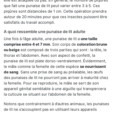
elle est attaquée ou pas. En général, le nombre de piqûres
que fait une punaise de lit peut varier entre 3 à 5. Ces
piqûres sont distancées de 1 cm. Cette opération prendra
autour de 20 minutes pour que ces insectes puissent être
satisfaits du travail accompli.
A quoi ressemble une punaise de lit adulte
Une fois à l’âge adulte, une punaise de lit a
une taille
comprise entre 4 et 7 mm
. Son corps de
coloration brune
ou beige
est composé de trois parties qui sont : la tête, le
thorax et l’abdomen. Avec son aspect de confetti, la
punaise de lit est plate dorso-ventralement. Évidemment,
le mâle comme la femelle de cette espèce
se nourrissent
de sang
. Sans une prise de sang au préalable, les œufs
des punaises de lit ne pourront pas arriver à maturité chez
la femelle. Pour se reproduire, le mâle se sert de son
appareil génital semblable à une aiguille qui transpercera
la cuticule se situant sur l’abdomen de la femelle.
Notons que contrairement à d’autres animaux, les punaises
de lit ne s’accouplent pas en utilisant leurs appareils