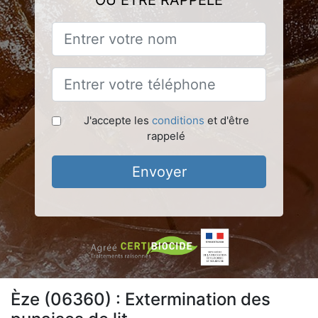
OU ÊTRE RAPPELÉ
J'accepte les
conditions
et d'être
rappelé
Envoyer
Èze (06360) : Extermination des