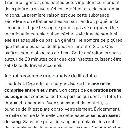
Très intelligentes, ces petites bêtes injectent au moment
de la piqûre la salive qu’elles secrètent et cela pour deux
raisons. La première raison est que cette substance
sécrétée a un effet anesthésiant sur l’endroit piqué, et la
seconde est que le sang ne pourra pas se coaguler. Une
technique imparable qui empêche la victime de sentir si
elle est attaquée ou pas. En général, le nombre de piqûres
que fait une punaise de lit peut varier entre 3 à 5. Ces
piqûres sont distancées de 1 cm. Cette opération prendra
autour de 20 minutes pour que ces insectes puissent être
satisfaits du travail accompli.
A quoi ressemble une punaise de lit adulte
Une fois à l’âge adulte, une punaise de lit a
une taille
comprise entre 4 et 7 mm
. Son corps de
coloration brune
ou beige
est composé de trois parties qui sont : la tête, le
thorax et l’abdomen. Avec son aspect de confetti, la
punaise de lit est plate dorso-ventralement. Évidemment,
le mâle comme la femelle de cette espèce
se nourrissent
de sang
. Sans une prise de sang au préalable, les œufs
des punaises de lit ne pourront pas arriver à maturité chez