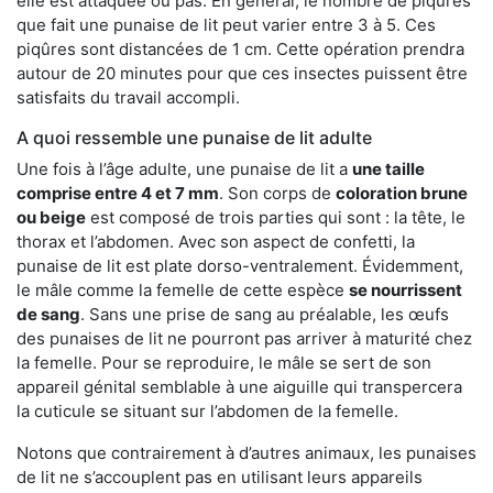
elle est attaquée ou pas. En général, le nombre de piqûres
que fait une punaise de lit peut varier entre 3 à 5. Ces
piqûres sont distancées de 1 cm. Cette opération prendra
autour de 20 minutes pour que ces insectes puissent être
satisfaits du travail accompli.
A quoi ressemble une punaise de lit adulte
Une fois à l’âge adulte, une punaise de lit a
une taille
comprise entre 4 et 7 mm
. Son corps de
coloration brune
ou beige
est composé de trois parties qui sont : la tête, le
thorax et l’abdomen. Avec son aspect de confetti, la
punaise de lit est plate dorso-ventralement. Évidemment,
le mâle comme la femelle de cette espèce
se nourrissent
de sang
. Sans une prise de sang au préalable, les œufs
des punaises de lit ne pourront pas arriver à maturité chez
la femelle. Pour se reproduire, le mâle se sert de son
appareil génital semblable à une aiguille qui transpercera
la cuticule se situant sur l’abdomen de la femelle.
Notons que contrairement à d’autres animaux, les punaises
de lit ne s’accouplent pas en utilisant leurs appareils