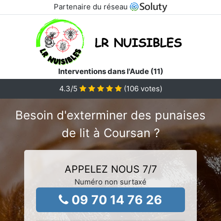
Partenaire du réseau
Interventions dans l'Aude (11)
4.3
/5
(
106
votes)
Besoin d'exterminer des punaises
de lit à Coursan ?
APPELEZ NOUS 7/7
Numéro non surtaxé
09 70 14 76 26