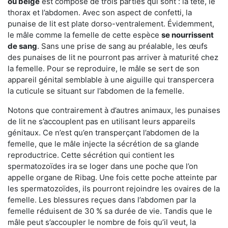
ou beige
est composé de trois parties qui sont : la tête, le
thorax et l’abdomen. Avec son aspect de confetti, la
punaise de lit est plate dorso-ventralement. Évidemment,
le mâle comme la femelle de cette espèce
se nourrissent
de sang
. Sans une prise de sang au préalable, les œufs
des punaises de lit ne pourront pas arriver à maturité chez
la femelle. Pour se reproduire, le mâle se sert de son
appareil génital semblable à une aiguille qui transpercera
la cuticule se situant sur l’abdomen de la femelle.
Notons que contrairement à d’autres animaux, les punaises
de lit ne s’accouplent pas en utilisant leurs appareils
génitaux. Ce n’est qu’en transperçant l’abdomen de la
femelle, que le mâle injecte la sécrétion de sa glande
reproductrice. Cette sécrétion qui contient les
spermatozoïdes ira se loger dans une poche que l’on
appelle organe de Ribag. Une fois cette poche atteinte par
les spermatozoïdes, ils pourront rejoindre les ovaires de la
femelle. Les blessures reçues dans l’abdomen par la
femelle réduisent de 30 % sa durée de vie. Tandis que le
mâle peut s’accoupler le nombre de fois qu’il veut, la