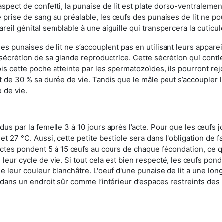
n aspect de confetti, la punaise de lit est plate dorso-ventrale
 prise de sang au préalable, les œufs des punaises de lit ne pou
reil génital semblable à une aiguille qui transpercera la cuticul
s punaises de lit ne s’accouplent pas en utilisant leurs apparei
a sécrétion de sa glande reproductrice. Cette sécrétion qui cont
s cette poche atteinte par les spermatozoïdes, ils pourront rej
de 30 % sa durée de vie. Tandis que le mâle peut s’accoupler le
e de vie.
dus par la femelle 3 à 10 jours après l’acte. Pour que les œufs j
 27 °C. Aussi, cette petite bestiole sera dans l'obligation de f
sectes pondent 5 à 15 œufs au cours de chaque fécondation, ce q
leur cycle de vie. Si tout cela est bien respecté, les œufs pon
e leur couleur blanchâtre. L'oeuf d'une punaise de lit a une long
e dans un endroit sûr comme l’intérieur d’espaces restreints de