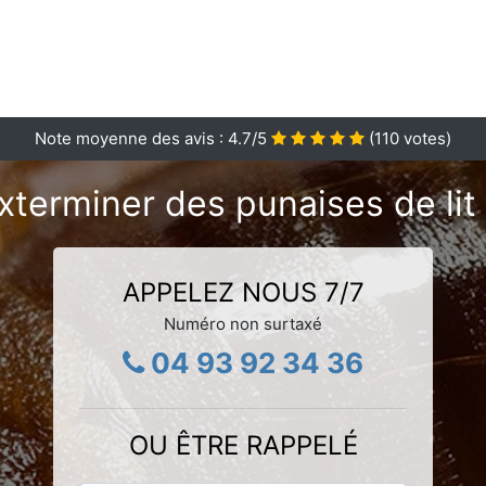
Note moyenne des avis :
4.7
/5
(
110
votes)
xterminer des punaises de lit
APPELEZ NOUS 7/7
Numéro non surtaxé
04 93 92 34 36
OU ÊTRE RAPPELÉ