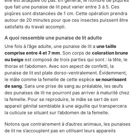
elle est attaquée ou pas. En général, le nombre de piqûres
que fait une punaise de lit peut varier entre 3 à 5. Ces
piqûres sont distancées de 1 cm. Cette opération prendra
autour de 20 minutes pour que ces insectes puissent être
satisfaits du travail accompli.
A quoi ressemble une punaise de lit adulte
Une fois à l’âge adulte, une punaise de lit a
une taille
comprise entre 4 et 7 mm
. Son corps de
coloration brune
ou beige
est composé de trois parties qui sont : la tête, le
thorax et l’abdomen. Avec son aspect de confetti, la
punaise de lit est plate dorso-ventralement. Évidemment,
le mâle comme la femelle de cette espèce
se nourrissent
de sang
. Sans une prise de sang au préalable, les œufs
des punaises de lit ne pourront pas arriver à maturité chez
la femelle. Pour se reproduire, le mâle se sert de son
appareil génital semblable à une aiguille qui transpercera
la cuticule se situant sur l’abdomen de la femelle.
Notons que contrairement à d’autres animaux, les punaises
de lit ne s’accouplent pas en utilisant leurs appareils