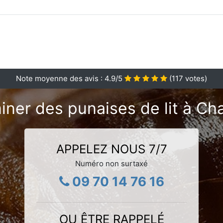
Note moyenne des avis :
4.9
/5
(
117
votes)
iner des punaises de lit à Ch
APPELEZ NOUS 7/7
Numéro non surtaxé
09 70 14 76 16
OU ÊTRE RAPPELÉ