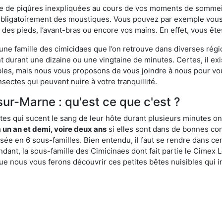
ime de piqûres inexpliquées au cours de vos moments de sommeil
obligatoirement des moustiques. Vous pouvez par exemple vous 
es pieds, l’avant-bras ou encore vos mains. En effet, vous ête
, une famille des cimicidaes que l’on retrouve dans diverses ré
durant une dizaine ou une vingtaine de minutes. Certes, il ex
ibles, mais nous vous proposons de vous joindre à nous pour v
sectes qui peuvent nuire à votre tranquillité.
sur-Marne : qu'est ce que c'est ?
es qui sucent le sang de leur hôte durant plusieurs minutes on
 un an et demi, voire deux ans
si elles sont dans de bonnes con
isée en 6 sous-familles. Bien entendu, il faut se rendre dans 
ant, la sous-famille des Cimicinaes dont fait partie le Cimex L
ue nous vous ferons découvrir ces petites bêtes nuisibles qui in