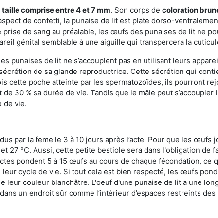
 taille comprise entre 4 et 7 mm
. Son corps de
coloration brun
n aspect de confetti, la punaise de lit est plate dorso-ventrale
 prise de sang au préalable, les œufs des punaises de lit ne pou
reil génital semblable à une aiguille qui transpercera la cuticul
s punaises de lit ne s’accouplent pas en utilisant leurs apparei
a sécrétion de sa glande reproductrice. Cette sécrétion qui cont
s cette poche atteinte par les spermatozoïdes, ils pourront rej
de 30 % sa durée de vie. Tandis que le mâle peut s’accoupler le
e de vie.
dus par la femelle 3 à 10 jours après l’acte. Pour que les œufs j
 27 °C. Aussi, cette petite bestiole sera dans l'obligation de f
sectes pondent 5 à 15 œufs au cours de chaque fécondation, ce q
leur cycle de vie. Si tout cela est bien respecté, les œufs pon
e leur couleur blanchâtre. L'oeuf d'une punaise de lit a une long
e dans un endroit sûr comme l’intérieur d’espaces restreints de