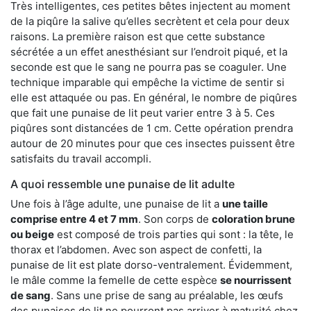
Très intelligentes, ces petites bêtes injectent au moment
de la piqûre la salive qu’elles secrètent et cela pour deux
raisons. La première raison est que cette substance
sécrétée a un effet anesthésiant sur l’endroit piqué, et la
seconde est que le sang ne pourra pas se coaguler. Une
technique imparable qui empêche la victime de sentir si
elle est attaquée ou pas. En général, le nombre de piqûres
que fait une punaise de lit peut varier entre 3 à 5. Ces
piqûres sont distancées de 1 cm. Cette opération prendra
autour de 20 minutes pour que ces insectes puissent être
satisfaits du travail accompli.
A quoi ressemble une punaise de lit adulte
Une fois à l’âge adulte, une punaise de lit a
une taille
comprise entre 4 et 7 mm
. Son corps de
coloration brune
ou beige
est composé de trois parties qui sont : la tête, le
thorax et l’abdomen. Avec son aspect de confetti, la
punaise de lit est plate dorso-ventralement. Évidemment,
le mâle comme la femelle de cette espèce
se nourrissent
de sang
. Sans une prise de sang au préalable, les œufs
des punaises de lit ne pourront pas arriver à maturité chez