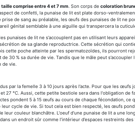
 taille comprise entre 4 et 7 mm
. Son corps de
coloration brun
n aspect de confetti, la punaise de lit est plate dorso-ventrale
 prise de sang au préalable, les œufs des punaises de lit ne pou
reil génital semblable à une aiguille qui transpercera la cuticul
s punaises de lit ne s’accouplent pas en utilisant leurs apparei
a sécrétion de sa glande reproductrice. Cette sécrétion qui cont
s cette poche atteinte par les spermatozoïdes, ils pourront rej
de 30 % sa durée de vie. Tandis que le mâle peut s’accoupler le
e de vie.
dus par la femelle 3 à 10 jours après l’acte. Pour que les œufs j
 27 °C. Aussi, cette petite bestiole sera dans l'obligation de f
sectes pondent 5 à 15 œufs au cours de chaque fécondation, ce q
leur cycle de vie. Si tout cela est bien respecté, les œufs pon
e leur couleur blanchâtre. L'oeuf d'une punaise de lit a une long
e dans un endroit sûr comme l’intérieur d’espaces restreints de