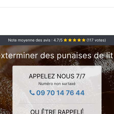
Note moyenne des avis :
4.7
/5
(
117
votes)
xterminer des punaises de li
APPELEZ NOUS 7/7
Numéro non surtaxé
09 70 14 76 44
OU ÊTRE RAPPELÉ