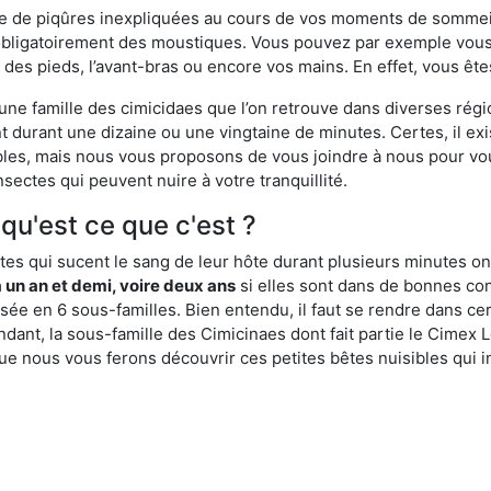
ime de piqûres inexpliquées au cours de vos moments de sommeil
obligatoirement des moustiques. Vous pouvez par exemple vous 
es pieds, l’avant-bras ou encore vos mains. En effet, vous ête
, une famille des cimicidaes que l’on retrouve dans diverses ré
durant une dizaine ou une vingtaine de minutes. Certes, il ex
ibles, mais nous vous proposons de vous joindre à nous pour v
sectes qui peuvent nuire à votre tranquillité.
 qu'est ce que c'est ?
es qui sucent le sang de leur hôte durant plusieurs minutes on
 un an et demi, voire deux ans
si elles sont dans de bonnes con
isée en 6 sous-familles. Bien entendu, il faut se rendre dans 
ant, la sous-famille des Cimicinaes dont fait partie le Cimex L
ue nous vous ferons découvrir ces petites bêtes nuisibles qui in