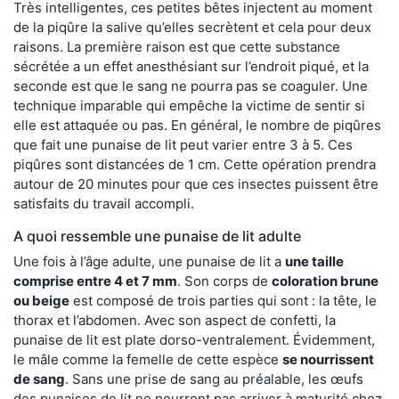
Très intelligentes, ces petites bêtes injectent au moment
de la piqûre la salive qu’elles secrètent et cela pour deux
raisons. La première raison est que cette substance
sécrétée a un effet anesthésiant sur l’endroit piqué, et la
seconde est que le sang ne pourra pas se coaguler. Une
technique imparable qui empêche la victime de sentir si
elle est attaquée ou pas. En général, le nombre de piqûres
que fait une punaise de lit peut varier entre 3 à 5. Ces
piqûres sont distancées de 1 cm. Cette opération prendra
autour de 20 minutes pour que ces insectes puissent être
satisfaits du travail accompli.
A quoi ressemble une punaise de lit adulte
Une fois à l’âge adulte, une punaise de lit a
une taille
comprise entre 4 et 7 mm
. Son corps de
coloration brune
ou beige
est composé de trois parties qui sont : la tête, le
thorax et l’abdomen. Avec son aspect de confetti, la
punaise de lit est plate dorso-ventralement. Évidemment,
le mâle comme la femelle de cette espèce
se nourrissent
de sang
. Sans une prise de sang au préalable, les œufs
des punaises de lit ne pourront pas arriver à maturité chez