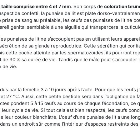
 taille comprise entre 4 et 7 mm
. Son corps de
coloration brun
n aspect de confetti, la punaise de lit est plate dorso-ventrale
 prise de sang au préalable, les œufs des punaises de lit ne pou
reil génital semblable à une aiguille qui transpercera la cuticul
s punaises de lit ne s’accouplent pas en utilisant leurs apparei
a sécrétion de sa glande reproductrice. Cette sécrétion qui cont
s cette poche atteinte par les spermatozoïdes, ils pourront rej
de 30 % sa durée de vie. Tandis que le mâle peut s’accoupler le
e de vie.
dus par la femelle 3 à 10 jours après l’acte. Pour que les œufs j
 27 °C. Aussi, cette petite bestiole sera dans l'obligation de f
sectes pondent 5 à 15 œufs au cours de chaque fécondation, ce q
leur cycle de vie. Si tout cela est bien respecté, les œufs pon
e leur couleur blanchâtre. L'oeuf d'une punaise de lit a une long
e dans un endroit sûr comme l’intérieur d’espaces restreints de