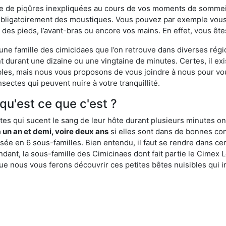
ime de piqûres inexpliquées au cours de vos moments de sommeil
obligatoirement des moustiques. Vous pouvez par exemple vous 
es pieds, l’avant-bras ou encore vos mains. En effet, vous ête
, une famille des cimicidaes que l’on retrouve dans diverses ré
durant une dizaine ou une vingtaine de minutes. Certes, il ex
ibles, mais nous vous proposons de vous joindre à nous pour v
sectes qui peuvent nuire à votre tranquillité.
 qu'est ce que c'est ?
es qui sucent le sang de leur hôte durant plusieurs minutes on
 un an et demi, voire deux ans
si elles sont dans de bonnes con
isée en 6 sous-familles. Bien entendu, il faut se rendre dans 
ant, la sous-famille des Cimicinaes dont fait partie le Cimex L
ue nous vous ferons découvrir ces petites bêtes nuisibles qui in