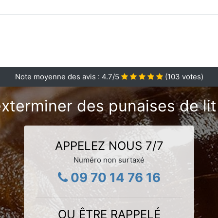
Note moyenne des avis :
4.7
/5
(
103
votes)
xterminer des punaises de lit
APPELEZ NOUS 7/7
Numéro non surtaxé
09 70 14 76 16
OU ÊTRE RAPPELÉ