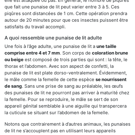
elle est attaquée ou pas. En général, le nombre de piqûres
que fait une punaise de lit peut varier entre 3 à 5. Ces
piqûres sont distancées de 1 cm. Cette opération prendra
autour de 20 minutes pour que ces insectes puissent être
satisfaits du travail accompli.
A quoi ressemble une punaise de lit adulte
Une fois à l’âge adulte, une punaise de lit a
une taille
comprise entre 4 et 7 mm
. Son corps de
coloration brune
ou beige
est composé de trois parties qui sont : la tête, le
thorax et l’abdomen. Avec son aspect de confetti, la
punaise de lit est plate dorso-ventralement. Évidemment,
le mâle comme la femelle de cette espèce
se nourrissent
de sang
. Sans une prise de sang au préalable, les œufs
des punaises de lit ne pourront pas arriver à maturité chez
la femelle. Pour se reproduire, le mâle se sert de son
appareil génital semblable à une aiguille qui transpercera
la cuticule se situant sur l’abdomen de la femelle.
Notons que contrairement à d’autres animaux, les punaises
de lit ne s’accouplent pas en utilisant leurs appareils