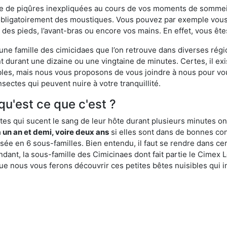
ime de piqûres inexpliquées au cours de vos moments de sommeil
obligatoirement des moustiques. Vous pouvez par exemple vous 
es pieds, l’avant-bras ou encore vos mains. En effet, vous ête
, une famille des cimicidaes que l’on retrouve dans diverses ré
durant une dizaine ou une vingtaine de minutes. Certes, il ex
ibles, mais nous vous proposons de vous joindre à nous pour v
sectes qui peuvent nuire à votre tranquillité.
 qu'est ce que c'est ?
es qui sucent le sang de leur hôte durant plusieurs minutes on
 un an et demi, voire deux ans
si elles sont dans de bonnes con
isée en 6 sous-familles. Bien entendu, il faut se rendre dans 
ant, la sous-famille des Cimicinaes dont fait partie le Cimex L
ue nous vous ferons découvrir ces petites bêtes nuisibles qui in