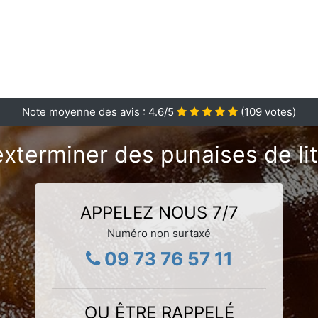
Note moyenne des avis :
4.6
/5
(
109
votes)
xterminer des punaises de lit
APPELEZ NOUS 7/7
Numéro non surtaxé
09 73 76 57 11
OU ÊTRE RAPPELÉ