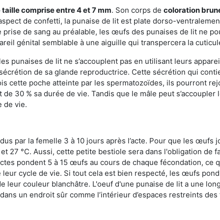
 taille comprise entre 4 et 7 mm
. Son corps de
coloration brun
n aspect de confetti, la punaise de lit est plate dorso-ventrale
 prise de sang au préalable, les œufs des punaises de lit ne pou
reil génital semblable à une aiguille qui transpercera la cuticul
s punaises de lit ne s’accouplent pas en utilisant leurs apparei
a sécrétion de sa glande reproductrice. Cette sécrétion qui cont
s cette poche atteinte par les spermatozoïdes, ils pourront rej
de 30 % sa durée de vie. Tandis que le mâle peut s’accoupler le
e de vie.
dus par la femelle 3 à 10 jours après l’acte. Pour que les œufs j
 27 °C. Aussi, cette petite bestiole sera dans l'obligation de f
sectes pondent 5 à 15 œufs au cours de chaque fécondation, ce q
leur cycle de vie. Si tout cela est bien respecté, les œufs pon
e leur couleur blanchâtre. L'oeuf d'une punaise de lit a une long
e dans un endroit sûr comme l’intérieur d’espaces restreints de