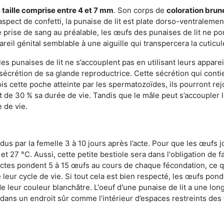
 taille comprise entre 4 et 7 mm
. Son corps de
coloration brun
n aspect de confetti, la punaise de lit est plate dorso-ventrale
 prise de sang au préalable, les œufs des punaises de lit ne pou
reil génital semblable à une aiguille qui transpercera la cuticul
s punaises de lit ne s’accouplent pas en utilisant leurs apparei
a sécrétion de sa glande reproductrice. Cette sécrétion qui cont
s cette poche atteinte par les spermatozoïdes, ils pourront rej
de 30 % sa durée de vie. Tandis que le mâle peut s’accoupler le
e de vie.
dus par la femelle 3 à 10 jours après l’acte. Pour que les œufs j
 27 °C. Aussi, cette petite bestiole sera dans l'obligation de f
sectes pondent 5 à 15 œufs au cours de chaque fécondation, ce q
leur cycle de vie. Si tout cela est bien respecté, les œufs pon
e leur couleur blanchâtre. L'oeuf d'une punaise de lit a une long
e dans un endroit sûr comme l’intérieur d’espaces restreints de