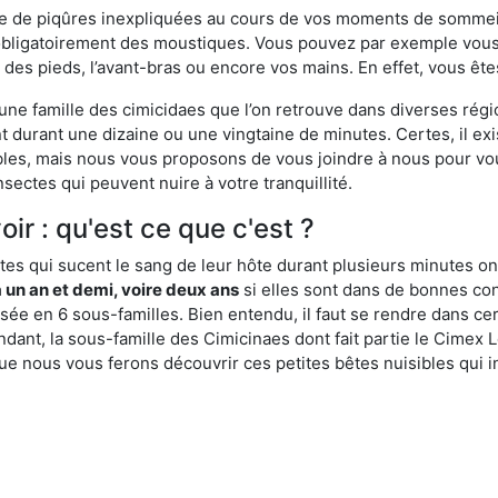
ime de piqûres inexpliquées au cours de vos moments de sommeil
obligatoirement des moustiques. Vous pouvez par exemple vous 
es pieds, l’avant-bras ou encore vos mains. En effet, vous ête
, une famille des cimicidaes que l’on retrouve dans diverses ré
durant une dizaine ou une vingtaine de minutes. Certes, il ex
ibles, mais nous vous proposons de vous joindre à nous pour v
sectes qui peuvent nuire à votre tranquillité.
ir : qu'est ce que c'est ?
es qui sucent le sang de leur hôte durant plusieurs minutes on
 un an et demi, voire deux ans
si elles sont dans de bonnes con
isée en 6 sous-familles. Bien entendu, il faut se rendre dans 
ant, la sous-famille des Cimicinaes dont fait partie le Cimex L
ue nous vous ferons découvrir ces petites bêtes nuisibles qui in