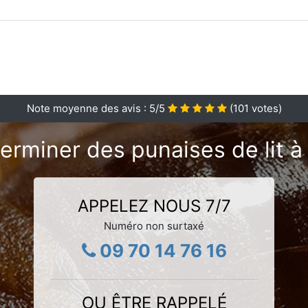
Note moyenne des avis :
5
/5
(
101
votes)
erminer des punaises de lit à
APPELEZ NOUS 7/7
Numéro non surtaxé
09 70 14 76 16
OU ÊTRE RAPPELÉ