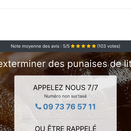
Note moyenne des avis :
5
/5
(
103
votes)
exterminer des punaises de lit
APPELEZ NOUS 7/7
Numéro non surtaxé
09 73 76 57 11
OU ÊTRE RAPPELÉ