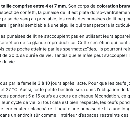
 taille comprise entre 4 et 7 mm
. Son corps de
coloration brun
n aspect de confetti, la punaise de lit est plate dorso-ventrale
 prise de sang au préalable, les œufs des punaises de lit ne pou
reil génital semblable à une aiguille qui transpercera la cuticul
s punaises de lit ne s’accouplent pas en utilisant leurs apparei
a sécrétion de sa glande reproductrice. Cette sécrétion qui cont
s cette poche atteinte par les spermatozoïdes, ils pourront rej
de 30 % sa durée de vie. Tandis que le mâle peut s’accoupler le
e de vie.
dus par la femelle 3 à 10 jours après l’acte. Pour que les œufs j
 27 °C. Aussi, cette petite bestiole sera dans l'obligation de f
sectes pondent 5 à 15 œufs au cours de chaque fécondation, ce q
leur cycle de vie. Si tout cela est bien respecté, les œufs pon
e leur couleur blanchâtre. L'oeuf d'une punaise de lit a une long
e dans un endroit sûr comme l’intérieur d’espaces restreints de