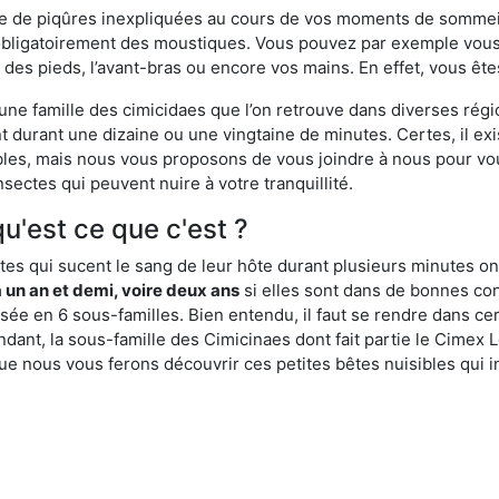
ime de piqûres inexpliquées au cours de vos moments de sommeil
obligatoirement des moustiques. Vous pouvez par exemple vous 
es pieds, l’avant-bras ou encore vos mains. En effet, vous ête
, une famille des cimicidaes que l’on retrouve dans diverses ré
durant une dizaine ou une vingtaine de minutes. Certes, il ex
ibles, mais nous vous proposons de vous joindre à nous pour v
sectes qui peuvent nuire à votre tranquillité.
qu'est ce que c'est ?
es qui sucent le sang de leur hôte durant plusieurs minutes on
 un an et demi, voire deux ans
si elles sont dans de bonnes con
isée en 6 sous-familles. Bien entendu, il faut se rendre dans 
ant, la sous-famille des Cimicinaes dont fait partie le Cimex L
ue nous vous ferons découvrir ces petites bêtes nuisibles qui in