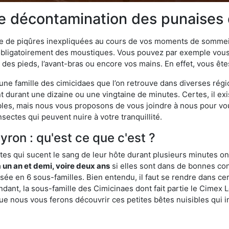
de décontamination des punaises d
ime de piqûres inexpliquées au cours de vos moments de sommeil
obligatoirement des moustiques. Vous pouvez par exemple vous 
es pieds, l’avant-bras ou encore vos mains. En effet, vous ête
, une famille des cimicidaes que l’on retrouve dans diverses ré
durant une dizaine ou une vingtaine de minutes. Certes, il ex
ibles, mais nous vous proposons de vous joindre à nous pour v
sectes qui peuvent nuire à votre tranquillité.
yron : qu'est ce que c'est ?
es qui sucent le sang de leur hôte durant plusieurs minutes on
 un an et demi, voire deux ans
si elles sont dans de bonnes con
isée en 6 sous-familles. Bien entendu, il faut se rendre dans 
ant, la sous-famille des Cimicinaes dont fait partie le Cimex L
ue nous vous ferons découvrir ces petites bêtes nuisibles qui in