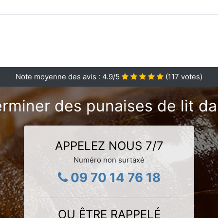
Note moyenne des avis :
4.9
/5
(
117
votes)
rminer des punaises de lit da
APPELEZ NOUS 7/7
Numéro non surtaxé
09 70 14 76 18
OU ÊTRE RAPPELÉ