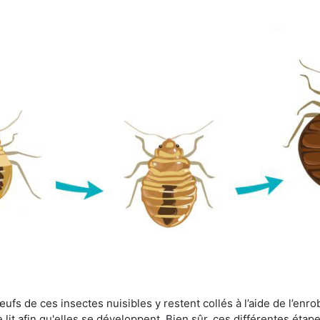
fs de ces insectes nuisibles y restent collés à l’aide de l’enrob
lit afin qu'elles se développent. Bien sûr, ces différentes étap