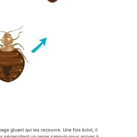
age gluant qui les recouvre. Une fois éclot, il
es nécessitent un repas sanguin pour arriver à