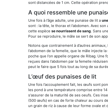
sont distancées de 1 cm. Cette opération prend
A quoi ressemble une punaise
Une fois à l’âge adulte, une punaise de lit a
une
sont : la tête, le thorax et l’abdomen. Avec so
cette espèce
se nourrissent de sang
. Sans une
Pour se reproduire, le mâle se sert de son appa
Notons que contrairement à d’autres animaux, le
l’abdomen de la femelle, que le mâle injecte l
poche que l’on appelle organe de Ribag. Une foi
reçues dans l’abdomen par la femelle réduisent 
peut le faire que 5 fois tout au long de sa duré
L’œuf des punaises de lit
Une fois l’accouplement fait, les œufs sont pon
les pond à une température comprise entre 14 et
s'assurer de la maturité de ses oeufs. Ces in
(500 œufs) en cas de forte chaleur au cours de 
un grain de riz à cause de leur forme ovale et d