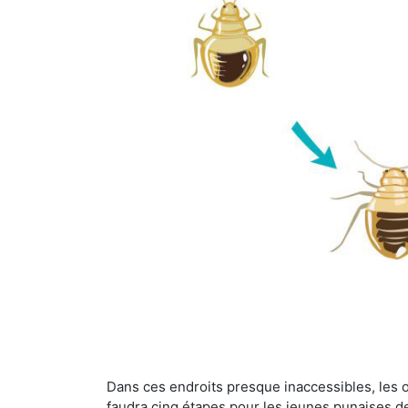
Dans ces endroits presque inaccessibles, les œu
faudra cinq étapes pour les jeunes punaises de 