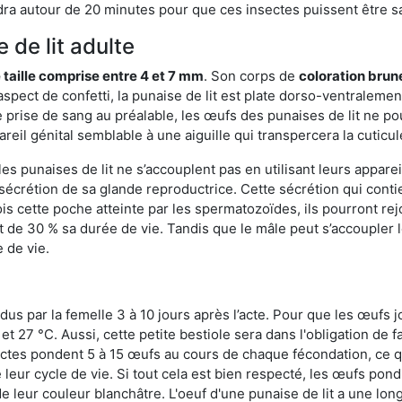
ra autour de 20 minutes pour que ces insectes puissent être sati
 de lit adulte
 taille comprise entre 4 et 7 mm
. Son corps de
coloration brun
n aspect de confetti, la punaise de lit est plate dorso-ventrale
 prise de sang au préalable, les œufs des punaises de lit ne pou
reil génital semblable à une aiguille qui transpercera la cuticul
s punaises de lit ne s’accouplent pas en utilisant leurs apparei
a sécrétion de sa glande reproductrice. Cette sécrétion qui cont
s cette poche atteinte par les spermatozoïdes, ils pourront rej
de 30 % sa durée de vie. Tandis que le mâle peut s’accoupler le
e de vie.
dus par la femelle 3 à 10 jours après l’acte. Pour que les œufs j
 27 °C. Aussi, cette petite bestiole sera dans l'obligation de f
sectes pondent 5 à 15 œufs au cours de chaque fécondation, ce q
leur cycle de vie. Si tout cela est bien respecté, les œufs pon
e leur couleur blanchâtre. L'oeuf d'une punaise de lit a une long