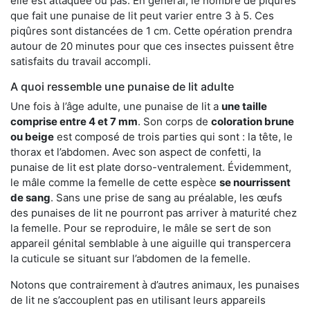
elle est attaquée ou pas. En général, le nombre de piqûres
que fait une punaise de lit peut varier entre 3 à 5. Ces
piqûres sont distancées de 1 cm. Cette opération prendra
autour de 20 minutes pour que ces insectes puissent être
satisfaits du travail accompli.
A quoi ressemble une punaise de lit adulte
Une fois à l’âge adulte, une punaise de lit a
une taille
comprise entre 4 et 7 mm
. Son corps de
coloration brune
ou beige
est composé de trois parties qui sont : la tête, le
thorax et l’abdomen. Avec son aspect de confetti, la
punaise de lit est plate dorso-ventralement. Évidemment,
le mâle comme la femelle de cette espèce
se nourrissent
de sang
. Sans une prise de sang au préalable, les œufs
des punaises de lit ne pourront pas arriver à maturité chez
la femelle. Pour se reproduire, le mâle se sert de son
appareil génital semblable à une aiguille qui transpercera
la cuticule se situant sur l’abdomen de la femelle.
Notons que contrairement à d’autres animaux, les punaises
de lit ne s’accouplent pas en utilisant leurs appareils