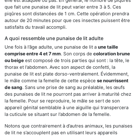
elle est attaquée ou pas. En général, le nombre de piqûres
que fait une punaise de lit peut varier entre 3 à 5. Ces
piqûres sont distancées de 1 cm. Cette opération prendra
autour de 20 minutes pour que ces insectes puissent être
satisfaits du travail accompli.
A quoi ressemble une punaise de lit adulte
Une fois à l’âge adulte, une punaise de lit a
une taille
comprise entre 4 et 7 mm
. Son corps de
coloration brune
ou beige
est composé de trois parties qui sont : la tête, le
thorax et l’abdomen. Avec son aspect de confetti, la
punaise de lit est plate dorso-ventralement. Évidemment,
le mâle comme la femelle de cette espèce
se nourrissent
de sang
. Sans une prise de sang au préalable, les œufs
des punaises de lit ne pourront pas arriver à maturité chez
la femelle. Pour se reproduire, le mâle se sert de son
appareil génital semblable à une aiguille qui transpercera
la cuticule se situant sur l’abdomen de la femelle.
Notons que contrairement à d’autres animaux, les punaises
de lit ne s’accouplent pas en utilisant leurs appareils