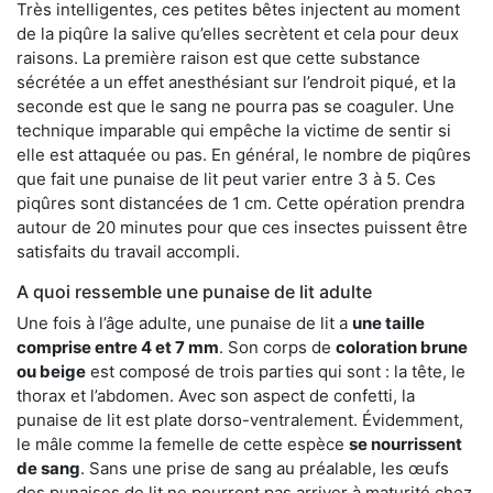
Très intelligentes, ces petites bêtes injectent au moment
de la piqûre la salive qu’elles secrètent et cela pour deux
raisons. La première raison est que cette substance
sécrétée a un effet anesthésiant sur l’endroit piqué, et la
seconde est que le sang ne pourra pas se coaguler. Une
technique imparable qui empêche la victime de sentir si
elle est attaquée ou pas. En général, le nombre de piqûres
que fait une punaise de lit peut varier entre 3 à 5. Ces
piqûres sont distancées de 1 cm. Cette opération prendra
autour de 20 minutes pour que ces insectes puissent être
satisfaits du travail accompli.
A quoi ressemble une punaise de lit adulte
Une fois à l’âge adulte, une punaise de lit a
une taille
comprise entre 4 et 7 mm
. Son corps de
coloration brune
ou beige
est composé de trois parties qui sont : la tête, le
thorax et l’abdomen. Avec son aspect de confetti, la
punaise de lit est plate dorso-ventralement. Évidemment,
le mâle comme la femelle de cette espèce
se nourrissent
de sang
. Sans une prise de sang au préalable, les œufs
des punaises de lit ne pourront pas arriver à maturité chez