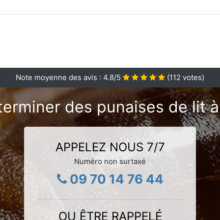
Note moyenne des avis :
4.8
/5
(
112
votes)
erminer des punaises de lit à
APPELEZ NOUS 7/7
Numéro non surtaxé
09 70 14 76 44
OU ÊTRE RAPPELÉ