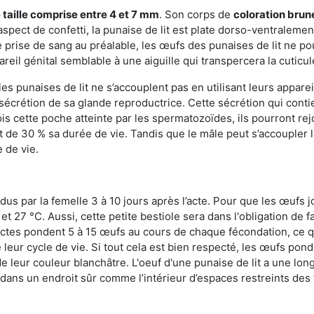
 taille comprise entre 4 et 7 mm
. Son corps de
coloration brun
n aspect de confetti, la punaise de lit est plate dorso-ventrale
 prise de sang au préalable, les œufs des punaises de lit ne pou
reil génital semblable à une aiguille qui transpercera la cuticul
s punaises de lit ne s’accouplent pas en utilisant leurs apparei
a sécrétion de sa glande reproductrice. Cette sécrétion qui cont
s cette poche atteinte par les spermatozoïdes, ils pourront rej
de 30 % sa durée de vie. Tandis que le mâle peut s’accoupler le
e de vie.
dus par la femelle 3 à 10 jours après l’acte. Pour que les œufs j
 27 °C. Aussi, cette petite bestiole sera dans l'obligation de f
sectes pondent 5 à 15 œufs au cours de chaque fécondation, ce q
leur cycle de vie. Si tout cela est bien respecté, les œufs pon
e leur couleur blanchâtre. L'oeuf d'une punaise de lit a une long
e dans un endroit sûr comme l’intérieur d’espaces restreints de