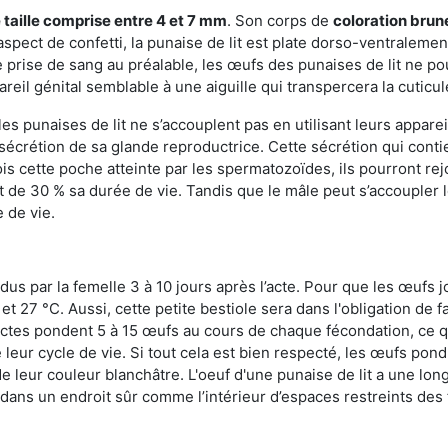
 taille comprise entre 4 et 7 mm
. Son corps de
coloration brun
n aspect de confetti, la punaise de lit est plate dorso-ventrale
 prise de sang au préalable, les œufs des punaises de lit ne pou
reil génital semblable à une aiguille qui transpercera la cuticul
s punaises de lit ne s’accouplent pas en utilisant leurs apparei
a sécrétion de sa glande reproductrice. Cette sécrétion qui cont
s cette poche atteinte par les spermatozoïdes, ils pourront rej
de 30 % sa durée de vie. Tandis que le mâle peut s’accoupler le
e de vie.
dus par la femelle 3 à 10 jours après l’acte. Pour que les œufs j
 27 °C. Aussi, cette petite bestiole sera dans l'obligation de f
sectes pondent 5 à 15 œufs au cours de chaque fécondation, ce q
leur cycle de vie. Si tout cela est bien respecté, les œufs pon
e leur couleur blanchâtre. L'oeuf d'une punaise de lit a une long
e dans un endroit sûr comme l’intérieur d’espaces restreints de