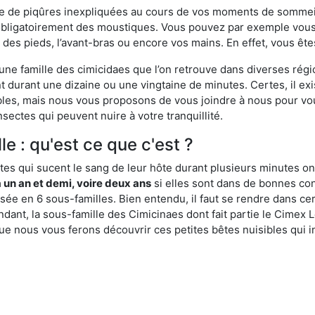
ime de piqûres inexpliquées au cours de vos moments de sommeil
obligatoirement des moustiques. Vous pouvez par exemple vous 
es pieds, l’avant-bras ou encore vos mains. En effet, vous ête
, une famille des cimicidaes que l’on retrouve dans diverses ré
durant une dizaine ou une vingtaine de minutes. Certes, il ex
ibles, mais nous vous proposons de vous joindre à nous pour v
sectes qui peuvent nuire à votre tranquillité.
le : qu'est ce que c'est ?
es qui sucent le sang de leur hôte durant plusieurs minutes on
 un an et demi, voire deux ans
si elles sont dans de bonnes con
isée en 6 sous-familles. Bien entendu, il faut se rendre dans 
ant, la sous-famille des Cimicinaes dont fait partie le Cimex L
ue nous vous ferons découvrir ces petites bêtes nuisibles qui in