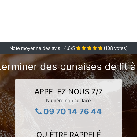
Note moyenne des avis :
4.6
/5
(
108
votes)
erminer des punaises de lit à
APPELEZ NOUS 7/7
Numéro non surtaxé
09 70 14 76 44
OU ÊTRE RAPPELÉ