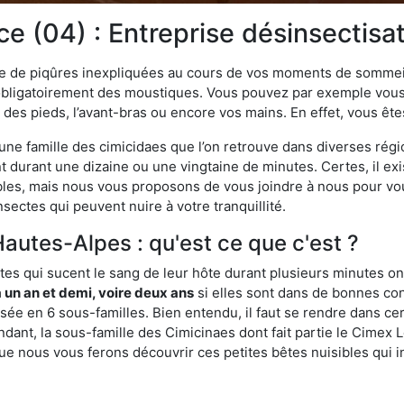
 (04) : Entreprise désinsectisati
ime de piqûres inexpliquées au cours de vos moments de sommeil
obligatoirement des moustiques. Vous pouvez par exemple vous 
es pieds, l’avant-bras ou encore vos mains. En effet, vous ête
, une famille des cimicidaes que l’on retrouve dans diverses ré
durant une dizaine ou une vingtaine de minutes. Certes, il ex
ibles, mais nous vous proposons de vous joindre à nous pour v
sectes qui peuvent nuire à votre tranquillité.
Hautes-Alpes : qu'est ce que c'est ?
es qui sucent le sang de leur hôte durant plusieurs minutes on
 un an et demi, voire deux ans
si elles sont dans de bonnes con
isée en 6 sous-familles. Bien entendu, il faut se rendre dans 
ant, la sous-famille des Cimicinaes dont fait partie le Cimex L
ue nous vous ferons découvrir ces petites bêtes nuisibles qui in