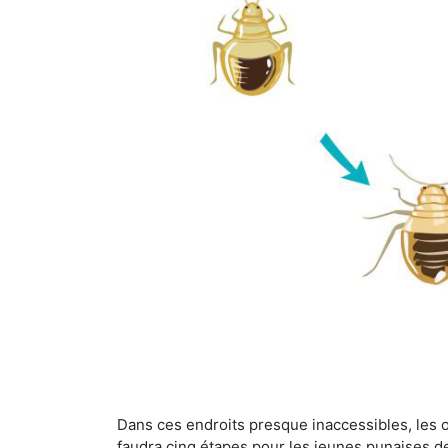
Dans ces endroits presque inaccessibles, les œu
faudra cinq étapes pour les jeunes punaises de 