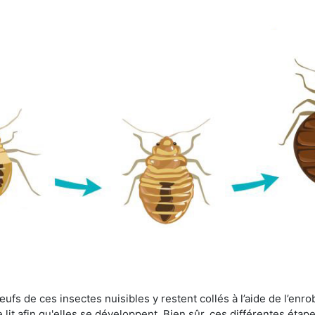
fs de ces insectes nuisibles y restent collés à l’aide de l’enrob
lit afin qu'elles se développent. Bien sûr, ces différentes étap