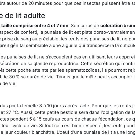
ra autour de 20 minutes pour que ces insectes puissent être sati
 de lit adulte
 taille comprise entre 4 et 7 mm
. Son corps de
coloration brun
n aspect de confetti, la punaise de lit est plate dorso-ventrale
 prise de sang au préalable, les œufs des punaises de lit ne pou
reil génital semblable à une aiguille qui transpercera la cuticul
s punaises de lit ne s’accouplent pas en utilisant leurs apparei
a sécrétion de sa glande reproductrice. Cette sécrétion qui cont
s cette poche atteinte par les spermatozoïdes, ils pourront rej
de 30 % sa durée de vie. Tandis que le mâle peut s’accoupler le
e de vie.
dus par la femelle 3 à 10 jours après l’acte. Pour que les œufs j
 27 °C. Aussi, cette petite bestiole sera dans l'obligation de f
sectes pondent 5 à 15 œufs au cours de chaque fécondation, ce q
leur cycle de vie. Si tout cela est bien respecté, les œufs pon
e leur couleur blanchâtre. L'oeuf d'une punaise de lit a une long