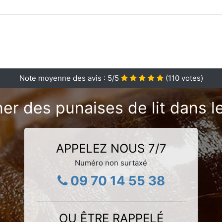
Note moyenne des avis :
5
/5
(
110
votes)
er des punaises de lit dans 
APPELEZ NOUS 7/7
Numéro non surtaxé
09 70 14 55 38
OU ÊTRE RAPPELÉ