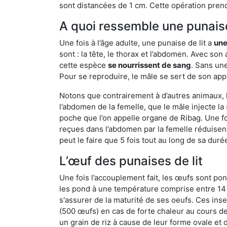
sont distancées de 1 cm. Cette opération prend
A quoi ressemble une punaise
Une fois à l’âge adulte, une punaise de lit a
une
sont : la tête, le thorax et l’abdomen. Avec so
cette espèce
se nourrissent de sang
. Sans une
Pour se reproduire, le mâle se sert de son appa
Notons que contrairement à d’autres animaux, le
l’abdomen de la femelle, que le mâle injecte l
poche que l’on appelle organe de Ribag. Une foi
reçues dans l’abdomen par la femelle réduisent 
peut le faire que 5 fois tout au long de sa duré
L’œuf des punaises de lit
Une fois l’accouplement fait, les œufs sont pon
les pond à une température comprise entre 14 et
s'assurer de la maturité de ses oeufs. Ces in
(500 œufs) en cas de forte chaleur au cours de 
un grain de riz à cause de leur forme ovale et d