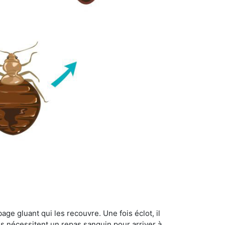
age gluant qui les recouvre. Une fois éclot, il
es nécessitent un repas sanguin pour arriver à