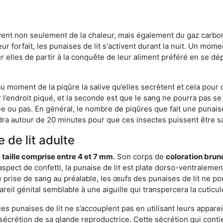
rvent non seulement de la chaleur, mais également du gaz carb
r forfait, les punaises de lit s'activent durant la nuit. Un mome
r elles de partir à la conquête de leur aliment préféré en se dé
 au moment de la piqûre la salive qu’elles secrètent et cela pour
 l’endroit piqué, et la seconde est que le sang ne pourra pas s
ée ou pas. En général, le nombre de piqûres que fait une punaise
ra autour de 20 minutes pour que ces insectes puissent être sati
 de lit adulte
 taille comprise entre 4 et 7 mm
. Son corps de
coloration brun
n aspect de confetti, la punaise de lit est plate dorso-ventrale
 prise de sang au préalable, les œufs des punaises de lit ne pou
reil génital semblable à une aiguille qui transpercera la cuticul
s punaises de lit ne s’accouplent pas en utilisant leurs apparei
a sécrétion de sa glande reproductrice. Cette sécrétion qui cont