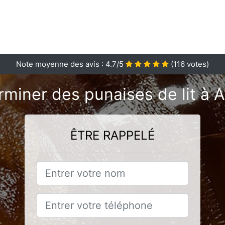
Note moyenne des avis :
4.7
/5
(
116
votes)
miner des punaises de lit à A
ÊTRE RAPPELÉ