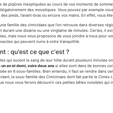
ime de piqûres inexpliquées au cours de vos moments de sommeil
obligatoirement des moustiques. Vous pouvez par exemple vous 
es pieds, l’avant-bras ou encore vos mains. En effet, vous ête
, une famille des cimicidaes que l’on retrouve dans diverses ré
durant une dizaine ou une vingtaine de minutes. Certes, il ex
ibles, mais nous vous proposons de vous joindre à nous pour v
sectes qui peuvent nuire à votre tranquillité.
t : qu'est ce que c'est ?
es qui sucent le sang de leur hôte durant plusieurs minutes on
 un an et demi, voire deux ans
si elles sont dans de bonnes con
isée en 6 sous-familles. Bien entendu, il faut se rendre dans 
ant, la sous-famille des Cimicinaes dont fait partie le Cimex L
ue nous vous ferons découvrir ces petites bêtes nuisibles qui in