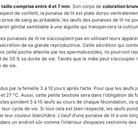
 taille comprise entre 4 et 7 mm
. Son corps de
coloration brun
n aspect de confetti, la punaise de lit est plate dorso-ventrale
 prise de sang au préalable, les œufs des punaises de lit ne pou
reil génital semblable à une aiguille qui transpercera la cuticul
s punaises de lit ne s’accouplent pas en utilisant leurs apparei
a sécrétion de sa glande reproductrice. Cette sécrétion qui cont
s cette poche atteinte par les spermatozoïdes, ils pourront rej
de 30 % sa durée de vie. Tandis que le mâle peut s’accoupler le
e de vie.
dus par la femelle 3 à 10 jours après l’acte. Pour que les œufs j
 27 °C. Aussi, cette petite bestiole sera dans l'obligation de f
sectes pondent 5 à 15 œufs au cours de chaque fécondation, ce q
leur cycle de vie. Si tout cela est bien respecté, les œufs pon
e leur couleur blanchâtre. L'oeuf d'une punaise de lit a une long
e dans un endroit sûr comme l’intérieur d’espaces restreints de