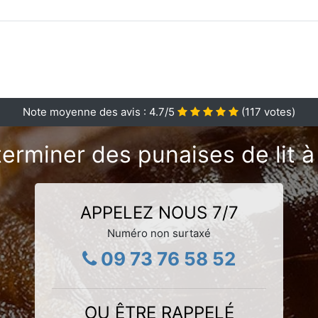
Note moyenne des avis :
4.7
/5
(
117
votes)
terminer des punaises de lit à
APPELEZ NOUS 7/7
Numéro non surtaxé
09 73 76 58 52
OU ÊTRE RAPPELÉ